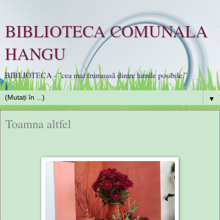
BIBLIOTECA COMUNALA
HANGU
BIBLIOTECA - ”cea mai frumoasă dintre lumile posibile.”
▼
Toamna altfel