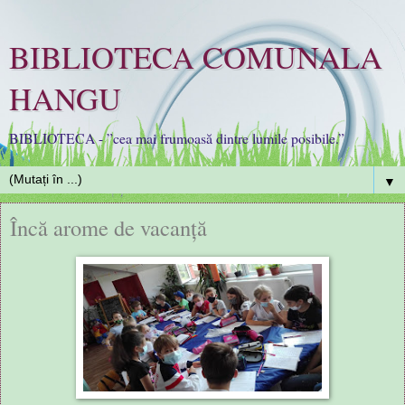
BIBLIOTECA COMUNALA
HANGU
BIBLIOTECA - ”cea mai frumoasă dintre lumile posibile.”
▼
Încă arome de vacanță